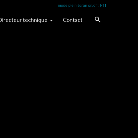
mode plein écran on/off : F11
Directeur technique
Contact